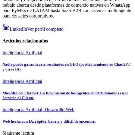
trabajo abarca desde plataformas de comercio nativas en WhatsApp
para PyMEs de LATAM hasta SaaS B2B con sistemas multi-agente
para consejos corporativos.
LinkedIn
Ver perfil completo
Artículos relacionados
Inteligencia Artificial
Nadie puede garantizarte resultados en GEO (posicionamiento en ChatGPT
y otras IA)
Inteligencia Artificial
Más Allá del Chatbot: La Revolución de los Agentes de IA Autónomos en el
Servicio al Cliente
Inteligencia Artificial, Desarrollo Web
Web hecha con IA: rápida, barata y difícil de encontrar
Siguiente lectura