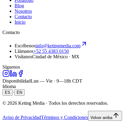
Portafolio
Blog
Nosotros
Contacto
Inicio
Contacto
Escríbenos
info@ketingmedia.com
Llámanos
+52 55 4383 0150
Visítanos
Ciudad de México · MX
Síguenos
Disponibilidad
Lun — Vie · 9—18h CDT
Idioma
·
ES
EN
©
2026
Keting Media ·
Todos los derechos reservados.
Aviso de Privacidad
Términos y Condiciones
Volver arriba