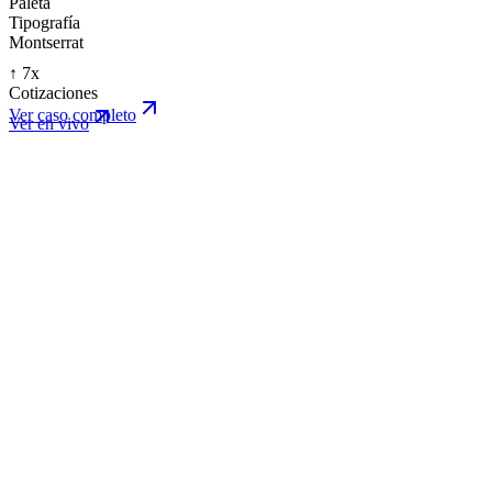
Paleta
Tipografía
Montserrat
↑ 7x
Cotizaciones
Ver caso completo
Ver en vivo
www.barmoredsecurity.com/
Live