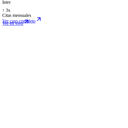
Inter
↑ 3x
Citas mensuales
Ver caso completo
Ver en vivo
smilebetterclinics.com/
Live