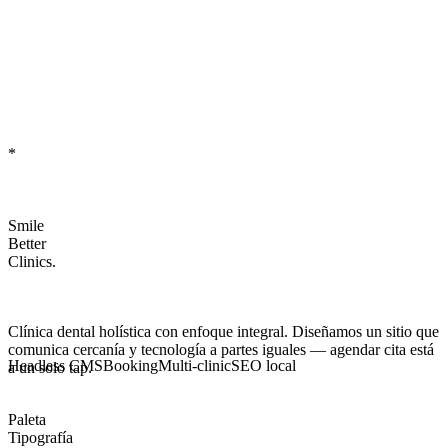
*
Smile
Better
Clinics.
Clínica dental holística con enfoque integral. Diseñamos un sitio que
comunica
cercanía y tecnología
a partes iguales — agendar cita está
Headless CMS
Booking
Multi-clinic
SEO local
a un solo tap.
Paleta
Tipografía