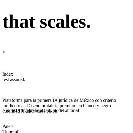
that
scales.
*
Iudex
rest assured.
Plataforma para la primera IA jurídica de México con criterio
jurídico real. Diseño
brutalista premium
en blanco y negro —
Next.js
IA Integration
Dark mode
Editorial
autoridad legal en cada pixel.
Paleta
Tipografía