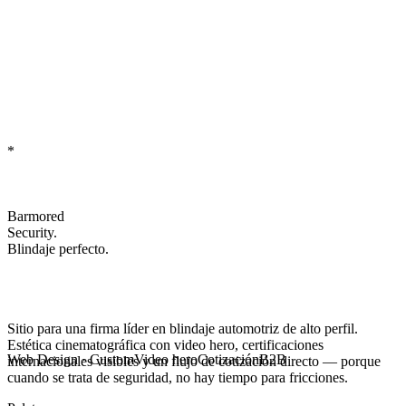
*
Barmored
Security.
Blindaje perfecto.
Sitio para una firma líder en
blindaje automotriz
de alto perfil.
Estética cinematográfica con video hero, certificaciones
Web Design · Custom
Video hero
Cotización
B2B
internacionales visibles y un flujo de cotización directo — porque
cuando se trata de seguridad, no hay tiempo para fricciones.