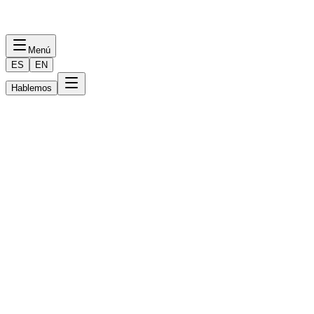
Menú
ES
EN
Hablemos
Inicio
Diseño
Software
IA
Portafolio
Nosotros
ES
EN
Hablemos