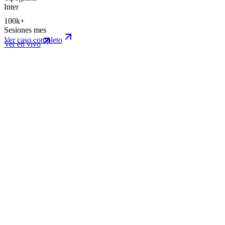
Inter
100k+
Sesiones mes
Ver caso completo
Ver en vivo
www.iudex.mx/
Live