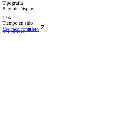
Tipografía
Playfair Display
↑ 6x
Tiempo en sitio
Ver caso completo
Ver en vivo
audio-five-blue.vercel.app/
Live