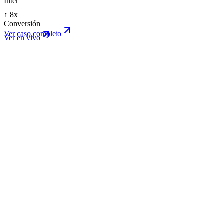
Inter
↑ 8x
Conversión
Ver caso completo
Ver en vivo