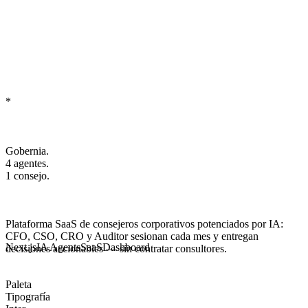
*
Gobernia.
4 agentes.
1 consejo.
Plataforma SaaS de consejeros corporativos potenciados por IA:
CFO, CSO, CRO y Auditor
sesionan cada mes y entregan
Next.js
IA Agents
SaaS
Dashboard
decisiones accionables — sin contratar consultores.
Paleta
Tipografía