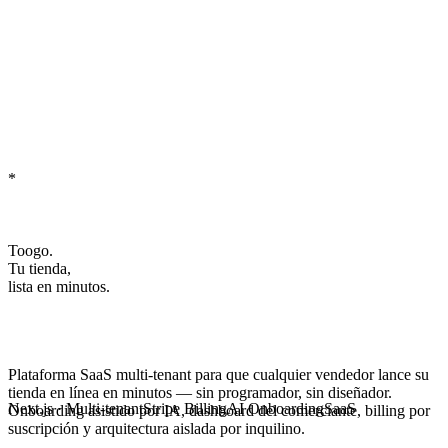
*
Toogo.
Tu tienda,
lista en minutos.
Plataforma
SaaS multi-tenant
para que cualquier vendedor lance su
tienda en línea en minutos — sin programador, sin diseñador.
Next.js · Multi-tenant
Stripe Billing
AI Onboarding
SaaS
Onboarding asistido por IA, dashboard del comerciante, billing por
suscripción y arquitectura aislada por inquilino.