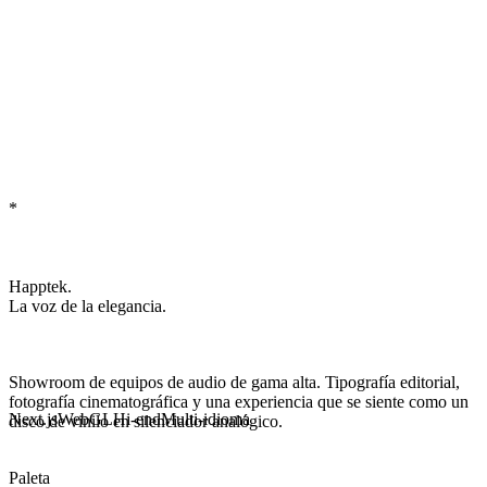
*
Happtek.
La voz de la elegancia.
Showroom de equipos de audio de gama alta. Tipografía editorial,
fotografía cinematográfica y una experiencia que se siente como un
Next.js
WebGL
Hi-end
Multi-idioma
disco de vinilo
en silenciador analógico.
Paleta